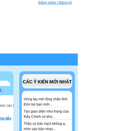
Đăng nhập / Đăng ký
CÁC Ý KIẾN MỚI NHẤT
!.
Vòng tay mở rộng chân tình
Đón bè bạn mới...
ược các tư
Tạo giao diện như trang của
thầy Chinh có khó...
tại đây
Thầy có bản mp3 không ạ,
nhìn vào bản nhạc...