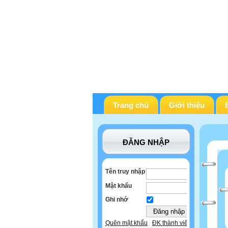
Trang chủ
Giới thiệu
ĐĂNG NHẬP
Tên truy nhập
Mật khẩu
Ghi nhớ
Quên mật khẩu
ĐK thành viên