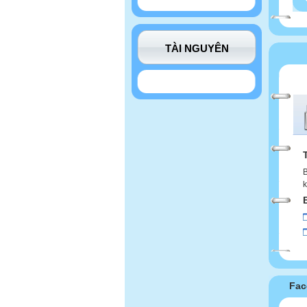
TÀI NGUYÊN
B
k
Fac