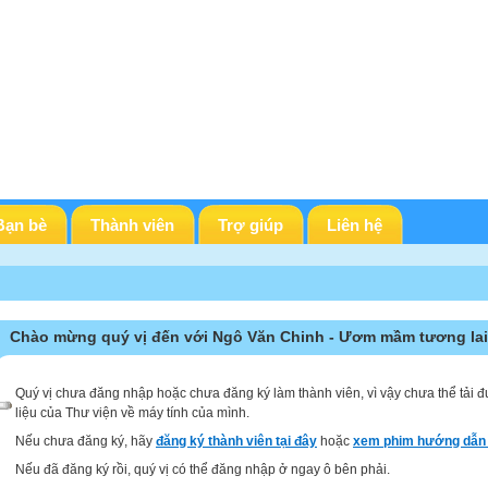
Bạn bè
Thành viên
Trợ giúp
Liên hệ
Chào mừng quý vị đến với Ngô Văn Chinh - Ươm mầm tương lai
Quý vị chưa đăng nhập hoặc chưa đăng ký làm thành viên, vì vậy chưa thể tải đ
liệu của Thư viện về máy tính của mình.
Nếu chưa đăng ký, hãy
đăng ký thành viên tại đây
hoặc
xem phim hướng dẫn 
Nếu đã đăng ký rồi, quý vị có thể đăng nhập ở ngay ô bên phải.