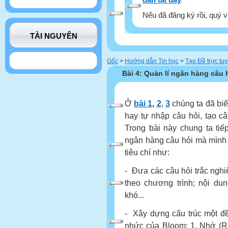
Nếu đã đăng ký rồi, quý v
TÀI NGUYÊN
Gốc
>
Hướng dẫn Tin học
>
Tạo Đề trực tu
Bài 4: Quản lí ngân hàng câu h
Ở
bài 1
,
2
,
3
chúng ta đã biế
hay tự nhập câu hỏi, tạo c
Trong bài này chung ta tiế
ngân hàng câu hỏi mà mình 
tiêu chí như:
- Đưa các câu hỏi trắc nghi
theo chương trình; nội du
khó...
- Xây dựng cấu trúc một đề
nhức của Bloom: 1. Nhớ (Re