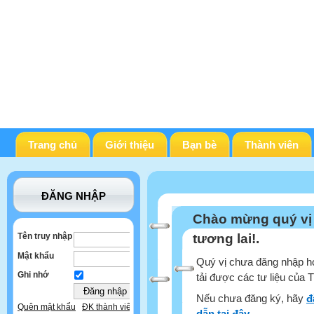
Trang chủ
Giới thiệu
Bạn bè
Thành viên
ĐĂNG NHẬP
Chào mừng quý vị
Tên truy nhập
tương lai!.
Mật khẩu
Quý vị chưa đăng nhập ho
Ghi nhớ
tải được các tư liệu của 
Nếu chưa đăng ký, hãy
đ
Quên mật khẩu
ĐK thành viên
dẫn tại đây