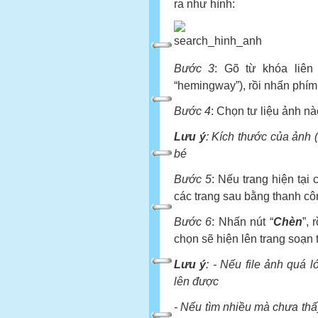
ra như hình:
Bước 3
: Gõ từ khóa liên
“hemingway”), rồi nhấn phím
Bước 4
: Chọn tư liệu ảnh n
Lưu ý
: Kích thước của ảnh
bé
Bước 5
: Nếu trang hiện tạ
các trang sau bằng thanh cô
Bước 6
: Nhấn nút “
Chèn
”, 
chọn sẽ hiện lên trang soạn 
Lưu ý
: - Nếu file ảnh quá l
lên được
- Nếu tìm nhiều mà chưa thấ