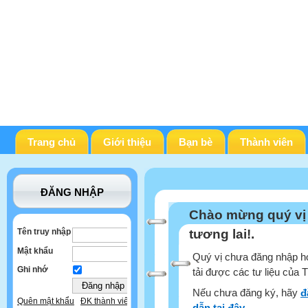
Trang chủ
Giới thiệu
Bạn bè
Thành viên
ĐĂNG NHẬP
Chào mừng quý vị
Tên truy nhập
tương lai!.
Mật khẩu
Quý vị chưa đăng nhập ho
Ghi nhớ
tải được các tư liệu của 
Nếu chưa đăng ký, hãy
đ
Quên mật khẩu
ĐK thành viên
dẫn tại đây