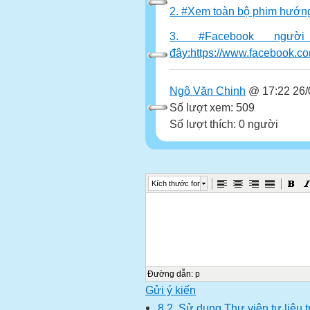
2. #Xem toàn bộ phim hướng
3. #Facebook ngườ
đây:https://www.facebook.
Ngô Văn Chinh
@ 17:22 26/
Số lượt xem: 509
Số lượt thích: 0 người
Kích thước font
Đường dẫn
:
p
Gửi ý kiến
8.2. Sử dụng Thư viện tư liệu 