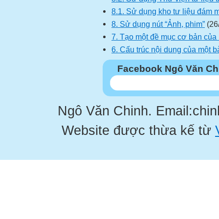
8.1. Sử dụng kho tư liệu đám 
8. Sử dụng nút “Ảnh, phim”
(26
7. Tạo một đề mục cơ bản của 
6. Cấu trúc nội dung của một b
Facebook Ngô Văn Ch
Ngô Văn Chinh. Email:chi
Website được thừa kế từ