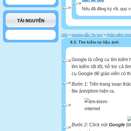
Nếu đã đăng ký rồi, quý v
TÀI NGUYÊN
Gốc
>
Hướng dẫn Tin học
>
Phần mềm Viol
8.3. Tìm kiếm tư liệu ảnh
Google là công cụ tìm kiếm h
tìm kiếm rất tốt, hỗ trợ cả t
cụ Google để giáo viên có t
Bước 1
: Trên trang soạn thảo
file ảnh/phim hiện ra.
Bước 2
: Click nút
Google
(