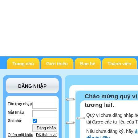
Trang chủ
Giới thiệu
Bạn bè
Thành viên
ĐĂNG NHẬP
Chào mừng quý vị
Tên truy nhập
tương lai!.
Mật khẩu
Quý vị chưa đăng nhập ho
Ghi nhớ
tải được các tư liệu của 
Nếu chưa đăng ký, hãy
đ
Quên mật khẩu
ĐK thành viên
dẫn tại đây