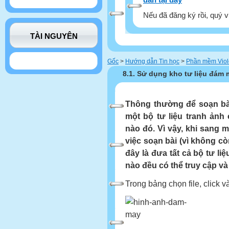
Nếu đã đăng ký rồi, quý v
TÀI NGUYÊN
Gốc
>
Hướng dẫn Tin học
>
Phần mềm Viol
8.1. Sử dụng kho tư liệu đám
Thông thường để soạn bài
một bộ tư liệu tranh ảnh 
nào đó. Vì vậy, khi sang 
việc soạn bài (vì không cò
đây là đưa tất cả bộ tư li
nào đều có thể truy cập v
Trong bảng chọn file, click 