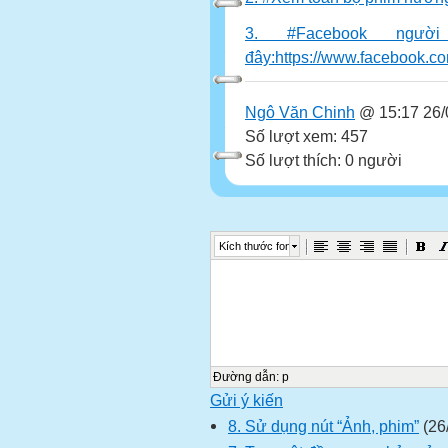
3. #Facebook ngườ
đây:https://www.facebook.
Ngô Văn Chinh
@ 15:17 26/
Số lượt xem: 457
Số lượt thích: 0 người
Kích thước font
Đường dẫn
:
p
Gửi ý kiến
8. Sử dụng nút “Ảnh, phim”
(26