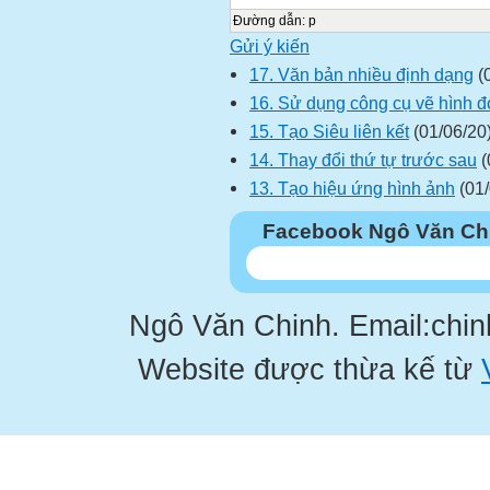
Đường dẫn
:
p
Gửi ý kiến
17. Văn bản nhiều định dạng
(
16. Sử dụng công cụ vẽ hình đ
15. Tạo Siêu liên kết
(01/06/20
14. Thay đổi thứ tự trước sau
(
13. Tạo hiệu ứng hình ảnh
(01/
Facebook Ngô Văn Ch
Ngô Văn Chinh. Email:chi
Website được thừa kế từ