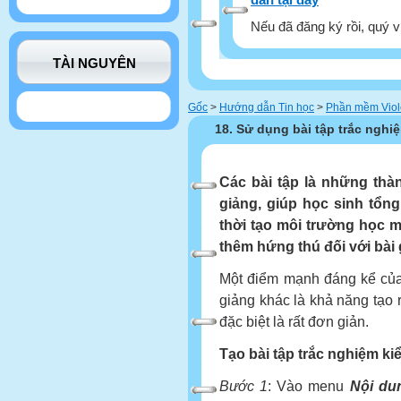
Nếu đã đăng ký rồi, quý v
TÀI NGUYÊN
Gốc
>
Hướng dẫn Tin học
>
Phần mềm Viol
18. Sử dụng bài tập trắc nghi
Các bài tập là những thà
giảng, giúp học sinh tổn
thời tạo môi trường học m
thêm hứng thú đối với bài 
Một điểm mạnh đáng kể của 
giảng khác là khả năng tạo r
đặc biệt là rất đơn giản.
Tạo bài tập trắc nghiệm k
Bước 1
: Vào menu
Nội d