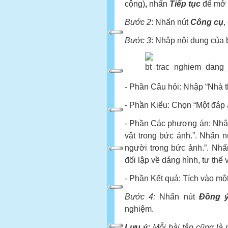
cộng)
,
nhấn
Tiếp tục
để mở t
Bước 2
: Nhấn nút
Công cụ
,
Bước 3
: Nhập nội dung của 
- Phần Câu hỏi: Nhập “Nhà 
- Phần Kiểu: Chọn “Một đáp
- Phần Các phương án: Nhập
vật trong bức ảnh.”. Nhấn n
người trong bức ảnh.”. Nh
đối lập về dáng hình, tư thế 
- Phần Kết quả: Tích vào m
Bước 4:
Nhấn nút
Đồng 
nghiệm.
Lưu ý:
Mỗi bài tập cũng là 