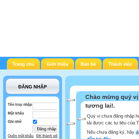
Trang chủ
Giới thiệu
Bạn bè
Thành viên
ĐĂNG NHẬP
Chào mừng quý vị
Tên truy nhập
tương lai!.
Mật khẩu
Quý vị chưa đăng nhập ho
Ghi nhớ
tải được các tư liệu của 
Nếu chưa đăng ký, hãy
đ
Quên mật khẩu
ĐK thành viên
dẫn tại đây