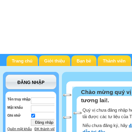
Trang chủ
Giới thiệu
Bạn bè
Thành viên
ĐĂNG NHẬP
Chào mừng quý vị
Tên truy nhập
tương lai!.
Mật khẩu
Quý vị chưa đăng nhập ho
Ghi nhớ
tải được các tư liệu của 
Nếu chưa đăng ký, hãy
đ
Quên mật khẩu
ĐK thành viên
dẫn tại đây