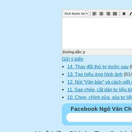
Kích thước font
Đường dẫn
:
p
Gửi ý kiến
14. Thay đổi thứ tự trước sau
(
13. Tạo hiệu ứng hình ảnh
(01/
12. Nút “Văn bản” và cách viết 
11. Sao chép, cắt dán tư liệu t
10. Chọn, chỉnh sửa, xóa tư liệ
Facebook Ngô Văn Ch