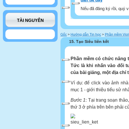
Nếu đã đăng ký rồi, quý v
TÀI NGUYÊN
Gốc
>
Hướng dẫn Tin học
>
Phần mềm Viol
15. Tạo Siêu liên kết
Phần mềm có chức năng tạo
Tức là khi nhấn vào đối 
của bài giảng, một địa chỉ 
Ví dụ: để click vào ảnh nh
mục 1 - giới thiệu tiểu sử n
Bước 1
: Tại trang soạn thảo
thứ 3 ở phía trên bên phải c