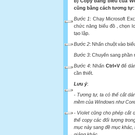
b) Copy bảng biểu của Wo
cũng bằng cách tương tự:
Bước 1
: Chạy Microsoft Exc
chức năng biểu đồ , chọn l
tạo lập.
Bước 2
: Nhấn chuột vào biể
Bước 3
: Chuyển sang phần 
Bước 4
: Nhấn
Ctrl+V
để dán,
cần thiết.
Lưu ý
:
-
Tương tự, ta có thể cắt dá
mềm của Windows như Corel
- Violet cũng cho phép cắt 
thể copy các đối tượng tron
mục này sang đề mục khác, t
giảng khác.