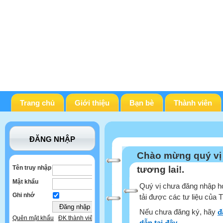
Trang chủ
Giới thiệu
Bạn bè
Thành viên
ĐĂNG NHẬP
Chào mừng quý vị
Tên truy nhập
tương lai!.
Mật khẩu
Quý vị chưa đăng nhập ho
Ghi nhớ
tải được các tư liệu của 
Nếu chưa đăng ký, hãy
đ
Quên mật khẩu
ĐK thành viên
dẫn tại đây