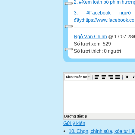
2. #Xem toàn bộ phim hướng
3. #Facebook ngườ
đây:https://www.facebook.
Ngô Văn Chinh
@ 17:07 28/
Số lượt xem: 529
Số lượt thích: 0 người
Kích thước font
Đường dẫn
:
p
Gửi ý kiến
10. Chọn, chỉnh sửa, xóa tư liệ