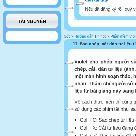
Nếu đã đăng ký rồi, quý v
TÀI NGUYÊN
Gốc
>
Hướng dẫn Tin học
>
Phần mềm Viol
11. Sao chép, cắt dán tư liệu 
V
io
let cho phép người s
chép, cắt, dán tư liệu (ản
một màn hình soạn thảo, 
nhau. Thậm chí người sử 
liệu từ bài giảng này sang 
Về cách thực hiện thì cũng
sử dụng các phím tắt như sa
Ctrl + C: Sao chép tư liệ
Ctrl + X: Cắt tư liệu đan
Ctrl + V: Dán tư liệu đã