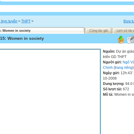
 trực tuyến
>
THPT
>
Đưa tư
5: Women in society
Cùng tác giả
Lịch sử tải 
 15: Women in society
Nguồn:
Dự án giáo
triển GD THPT
Người gửi:
Ngô V
Chinh
(
trang riêng
)
Ngày gửi:
12h:43' 
10-2008
Dung lượng:
94.0
Số lượt tải:
672
Mô tả:
Women in so