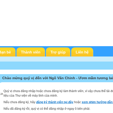
Bạn bè
Thành viên
Trợ giúp
Liên hệ
Chào mừng quý vị đến với Ngô Văn Chinh - Ươm mầm tương lai
Quý vị chưa đăng nhập hoặc chưa đăng ký làm thành viên, vì vậy chưa thể tải đ
liệu của Thư viện về máy tính của mình.
Nếu chưa đăng ký, hãy
đăng ký thành viên tại đây
hoặc
xem phim hướng dẫn 
Nếu đã đăng ký rồi, quý vị có thể đăng nhập ở ngay ô bên phải.