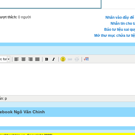
lượt thích:
0 người
Nhấn vào đây để 
Nhắn tin cho t
Báo tư liệu sai qu
Mở thư mục chứa tư li
c font
ẫn
:
p
ebook Ngô Văn Chinh