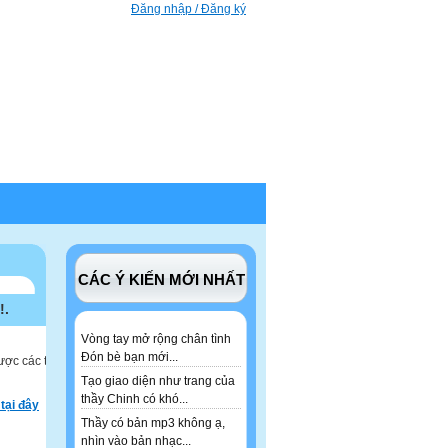
Đăng nhập / Đăng ký
CÁC Ý KIẾN MỚI NHẤT
!.
Vòng tay mở rộng chân tình
Đón bè bạn mới...
ược các tư
Tạo giao diện như trang của
thầy Chinh có khó...
tại đây
Thầy có bản mp3 không ạ,
nhìn vào bản nhạc...