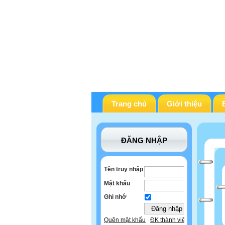
Trang chủ
Giới thiệu
ĐĂNG NHẬP
Tên truy nhập
Mật khẩu
Ghi nhớ
Quên mật khẩu
ĐK thành viên