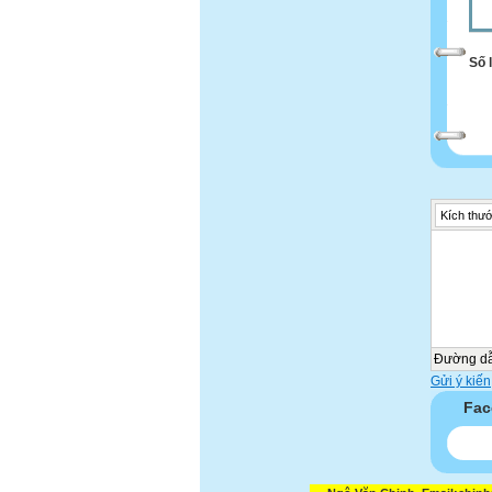
Số 
Kích thướ
Đường d
Gửi ý kiến
Fac