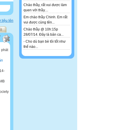
Chào thầy, rất vui được làm
quen với thầy....
Em chào thầy Chinh. Em rất
 liệu lên
vui được cùng tên...
Chào thầy @ 10h:15p
về
28/07/14. Đây là bản ca...
- Cho dù bạn bè tôi tốt như
thế nào...
 phát
ăn
14-
 MB
ciety