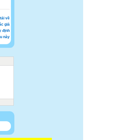
tải về
ác giả
y định
ệu này