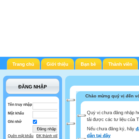
Trang chủ
Giới thiệu
Bạn bè
Thành viên
ĐĂNG NHẬP
Chào mừng quý vị đến vớ
Tên truy nhập
Quý vị chưa đăng nhập ho
Mật khẩu
tải được các tư liệu của 
Ghi nhớ
Nếu chưa đăng ký, hãy
đ
dẫn tại đây
Quên mật khẩu
ĐK thành viên