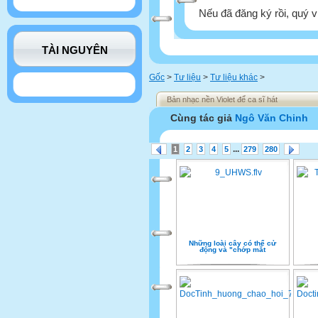
Nếu đã đăng ký rồi, quý v
TÀI NGUYÊN
Gốc
>
Tư liệu
>
Tư liệu khác
>
Bản nhạc nền Violet để ca sĩ hát
Cùng tác giả
Ngô Văn Chinh
...
1
2
3
4
5
279
280
Những loài cây có thể cử
động và "chớp mắt