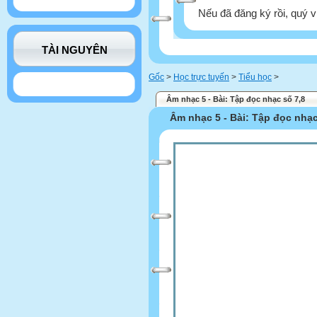
Nếu đã đăng ký rồi, quý v
TÀI NGUYÊN
Gốc
>
Học trực tuyến
>
Tiểu học
>
Âm nhạc 5 - Bài: Tập đọc nhạc số 7,8
Âm nhạc 5 - Bài: Tập đọc nhạc