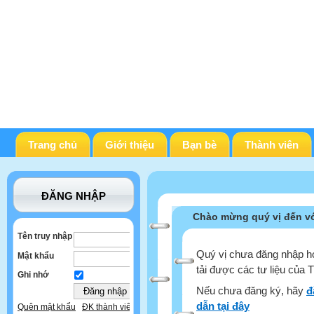
Trang chủ
Giới thiệu
Bạn bè
Thành viên
ĐĂNG NHẬP
Chào mừng quý vị đến vớ
Tên truy nhập
Quý vị chưa đăng nhập ho
Mật khẩu
tải được các tư liệu của 
Ghi nhớ
Nếu chưa đăng ký, hãy
đ
dẫn tại đây
Quên mật khẩu
ĐK thành viên