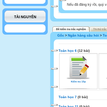
Nếu đã đăng ký rồi, quý v
TÀI NGUYÊN
Đề kiểm tra trắc nghiệm
Thi thử trắ
Gốc
>
Ngân hàng câu hỏi
>
To
Toán học 6
(12 bài)
Kiểm tra 15p
Toán học 7
(0 bài)
Toán học 11
(0 bài)