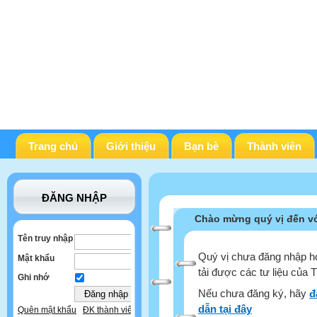
Trang chủ
Giới thiệu
Bạn bè
Thành viên
ĐĂNG NHẬP
Chào mừng quý vị đến vớ
Tên truy nhập
Quý vị chưa đăng nhập ho
Mật khẩu
tải được các tư liệu của 
Ghi nhớ
Nếu chưa đăng ký, hãy
đ
dẫn tại đây
Quên mật khẩu
ĐK thành viên