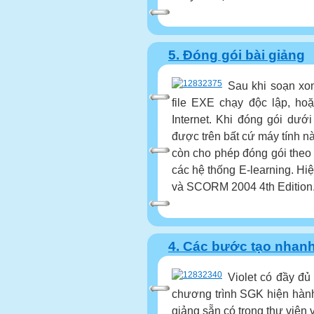
5. Đóng gói bài giảng
Sau khi soạn xon
file EXE chạy độc lập, h
Internet. Khi đóng gói dưới
được trên bất cứ máy tính nà
còn cho phép đóng gói the
các hệ thống E-learning. Hi
và SCORM 2004 4th Edition. 
4. Các bước tạo nhanh
Violet có đầy đ
chương trình SGK hiện hành
giảng sẵn có trong thư viện 