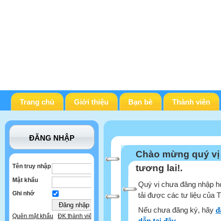
Trang chủ
Giới thiệu
Bạn bè
Thành viên
ĐĂNG NHẬP
Chào mừng quý vị
Tên truy nhập
tương lai!.
Mật khẩu
Quý vị chưa đăng nhập ho
Ghi nhớ
tải được các tư liệu của 
Nếu chưa đăng ký, hãy
đ
Quên mật khẩu
ĐK thành viên
dẫn tại đây