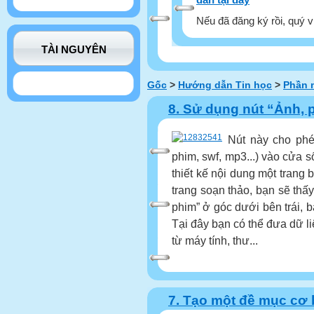
Nếu đã đăng ký rồi, quý v
TÀI NGUYÊN
Gốc
>
Hướng dẫn Tin học
>
Phần 
8. Sử dụng nút “Ảnh, 
Nút này cho phép
phim, swf, mp3...) vào cửa s
thiết kế nội dung một trang
trang soạn thảo, bạn sẽ thấ
phim” ở góc dưới bên trái, b
Tại đây bạn có thể đưa dữ l
từ máy tính, thư...
7. Tạo một đề mục cơ 