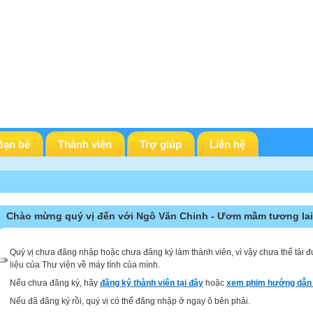
Bạn bè
Thành viên
Trợ giúp
Liên hệ
Chào mừng quý vị đến với Ngô Văn Chinh - Ươm mầm tương lai
Quý vị chưa đăng nhập hoặc chưa đăng ký làm thành viên, vì vậy chưa thể tải đ
liệu của Thư viện về máy tính của mình.
Nếu chưa đăng ký, hãy
đăng ký thành viên tại đây
hoặc
xem phim hướng dẫn 
Nếu đã đăng ký rồi, quý vị có thể đăng nhập ở ngay ô bên phải.