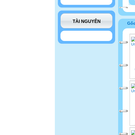
TÀI NGUYÊN
Gố