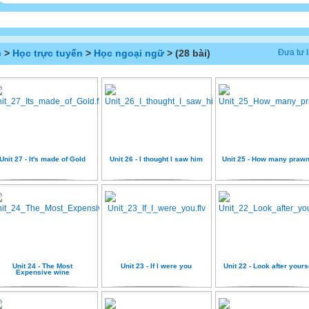
c
>
Học trực tuyến
>
Học ngoại ngữ
> (28 bài)
Đưa tư l
Unit 27 - It's made of Gold
Unit 26 - I thought I saw him
Unit 25 - How many praw
Unit 24 - The Most
Unit 23 - If I were you
Unit 22 - Look after yours
Expensive wine