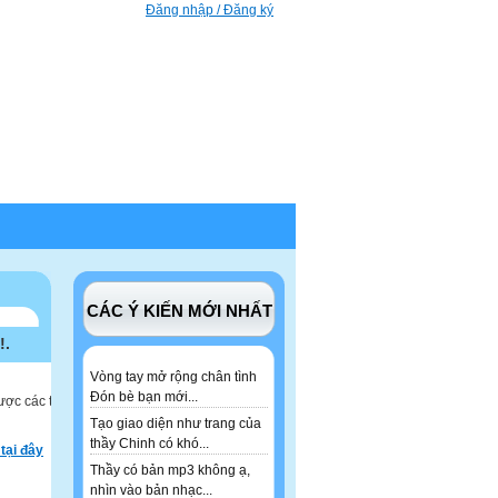
Đăng nhập / Đăng ký
CÁC Ý KIẾN MỚI NHẤT
!.
Vòng tay mở rộng chân tình
Đón bè bạn mới...
ược các tư
Tạo giao diện như trang của
thầy Chinh có khó...
tại đây
Thầy có bản mp3 không ạ,
nhìn vào bản nhạc...