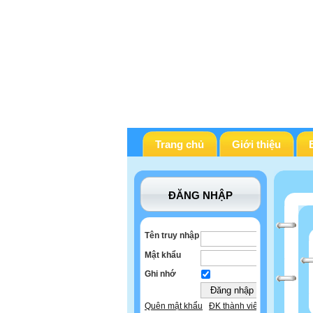
Trang chủ
Giới thiệu
ĐĂNG NHẬP
Tên truy nhập
Mật khẩu
Ghi nhớ
Quên mật khẩu
ĐK thành viên