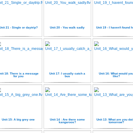
Unit 21 - Single or daytrip?
Unit 20 - You walk sadly
Unit 19 - I haven't found 
nit 18: There is a message
Unit 17: I usually catch a
Unit 16: What would yo
for you
bus
like?
Unit 15: A big grey one
Unit 14 : Are there some
Unit 13: What are you do
kangaroos?
tomorrow?