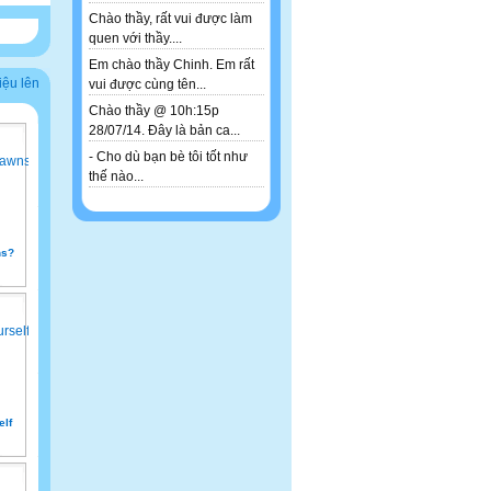
Chào thầy, rất vui được làm
quen với thầy....
Em chào thầy Chinh. Em rất
iệu lên
vui được cùng tên...
Chào thầy @ 10h:15p
28/07/14. Đây là bản ca...
- Cho dù bạn bè tôi tốt như
thế nào...
ns?
elf