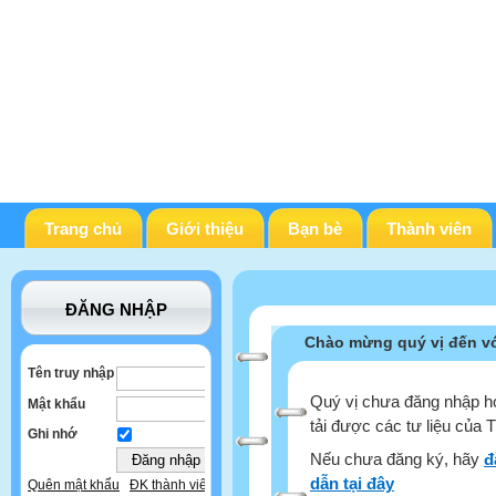
Trang chủ
Giới thiệu
Bạn bè
Thành viên
ĐĂNG NHẬP
Chào mừng quý vị đến vớ
Tên truy nhập
Quý vị chưa đăng nhập ho
Mật khẩu
tải được các tư liệu của 
Ghi nhớ
Nếu chưa đăng ký, hãy
đ
dẫn tại đây
Quên mật khẩu
ĐK thành viên