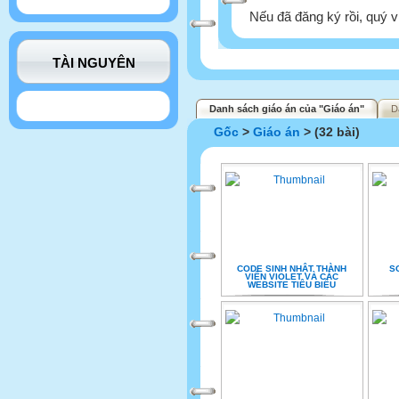
Nếu đã đăng ký rồi, quý v
TÀI NGUYÊN
Danh sách giáo án của "Giáo án"
D
Gốc
>
Giáo án
> (32 bài)
CODE SINH NHẬT THÀNH
S
VIÊN VIOLET VÀ CÁC
WEBSITE TIÊU BIỂU