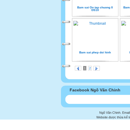
Bam sat On tap chuong II
Bam 
DS10
Bam sat phep doi hinh
1
2
Facebook Ngô Văn Chinh
Ngô Văn Chinh. Email
Website được thừa kế 