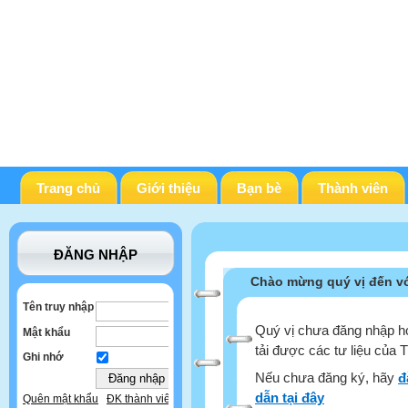
Trang chủ
Giới thiệu
Bạn bè
Thành viên
ĐĂNG NHẬP
Chào mừng quý vị đến vớ
Tên truy nhập
Quý vị chưa đăng nhập ho
Mật khẩu
tải được các tư liệu của 
Ghi nhớ
Nếu chưa đăng ký, hãy
đ
dẫn tại đây
Quên mật khẩu
ĐK thành viên