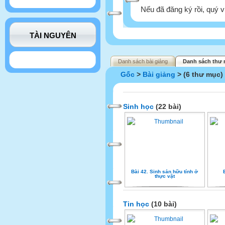
Nếu đã đăng ký rồi, quý v
TÀI NGUYÊN
Danh sách bài giảng
Danh sách thư 
Gốc
>
Bài giảng
> (6 thư mục)
Sinh học
(22 bài)
Bài 42. Sinh sản hữu tính ở
thực vật
Tin học
(10 bài)