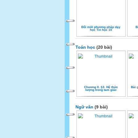
Đổi mới phương pháp dạy
B
học Tin học 10
Toán học
(20 bài)
Chương II. §3. Hệ thức
Bài 
lượng trong tam giác
Ngữ văn
(9 bài)