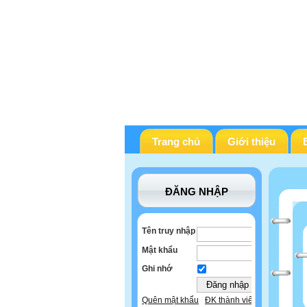
Trang chủ
Giới thiệu
ĐĂNG NHẬP
Tên truy nhập
Mật khẩu
Ghi nhớ
Quên mật khẩu
ĐK thành viên