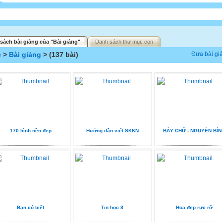
sách bài giảng của "Bài giảng"
Danh sách thư mục con
c
>
Bài giảng
> (137 bài)
Đưa bài gi
170 hình nền đẹp
Hướng dẫn viết SKKN
BẢY CHỮ - NGUYỄN BÍ
Bạn có biết
Tin học 8
Hoa đẹp rực rỡ