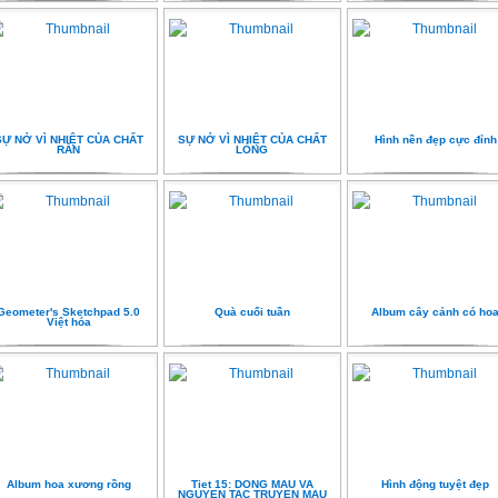
SỰ NỞ VÌ NHIỆT CỦA CHẤT
SỰ NỞ VÌ NHIỆT CỦA CHẤT
Hình nền đẹp cực đỉnh
RẮN
LỎNG
Geometer's Sketchpad 5.0
Quà cuối tuần
Album cây cảnh có ho
Việt hóa
Album hoa xương rồng
Tiet 15: DONG MAU VA
Hình động tuyệt đẹp
NGUYEN TAC TRUYEN MAU