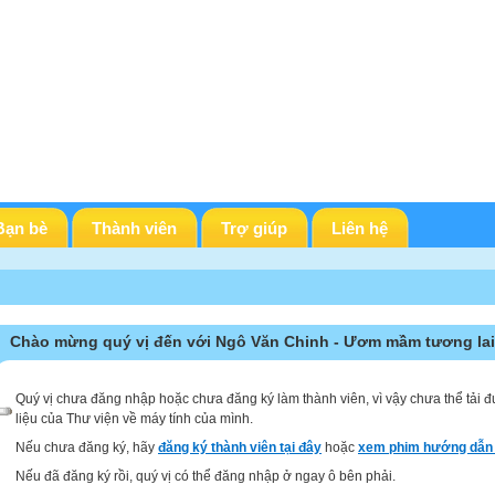
Bạn bè
Thành viên
Trợ giúp
Liên hệ
Chào mừng quý vị đến với Ngô Văn Chinh - Ươm mầm tương lai
Quý vị chưa đăng nhập hoặc chưa đăng ký làm thành viên, vì vậy chưa thể tải đ
liệu của Thư viện về máy tính của mình.
Nếu chưa đăng ký, hãy
đăng ký thành viên tại đây
hoặc
xem phim hướng dẫn 
Nếu đã đăng ký rồi, quý vị có thể đăng nhập ở ngay ô bên phải.