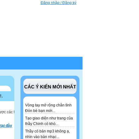
Đăng nhập / Đăng ký
CÁC Ý KIẾN MỚI NHẤT
!.
Vòng tay mở rộng chân tình
Đón bè bạn mới...
ược các tư
Tạo giao diện như trang của
thầy Chinh có khó...
tại đây
Thầy có bản mp3 không ạ,
nhìn vào bản nhạc...