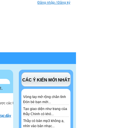
Đăng nhập / Đăng ký
CÁC Ý KIẾN MỚI NHẤT
!.
Vòng tay mở rộng chân tình
Đón bè bạn mới...
ược các tư
Tạo giao diện như trang của
thầy Chinh có khó...
tại đây
Thầy có bản mp3 không ạ,
nhìn vào bản nhạc...