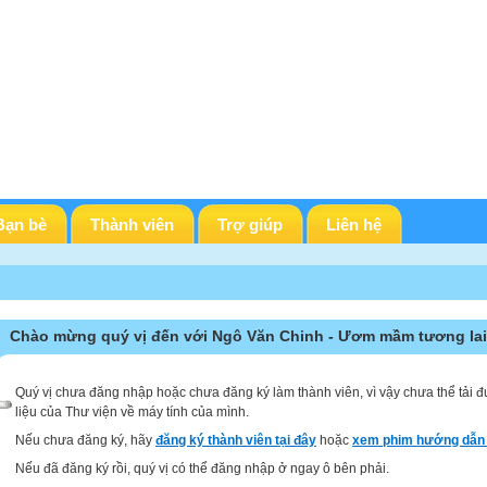
Bạn bè
Thành viên
Trợ giúp
Liên hệ
Chào mừng quý vị đến với Ngô Văn Chinh - Ươm mầm tương lai
Quý vị chưa đăng nhập hoặc chưa đăng ký làm thành viên, vì vậy chưa thể tải đ
liệu của Thư viện về máy tính của mình.
Nếu chưa đăng ký, hãy
đăng ký thành viên tại đây
hoặc
xem phim hướng dẫn 
Nếu đã đăng ký rồi, quý vị có thể đăng nhập ở ngay ô bên phải.