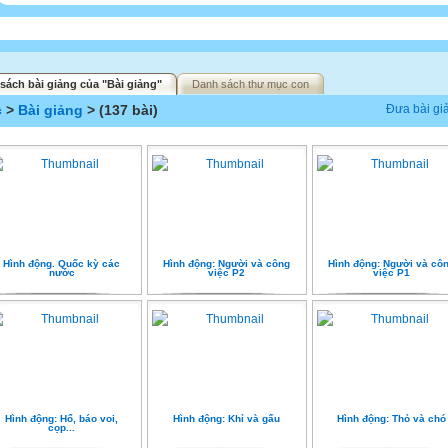
sách bài giảng của "Bài giảng"
Danh sách thư mục con
c
>
Bài giảng
> (137 bài)
Đưa bài gi
Hình động. Quốc kỳ các
Hình động: Người và công
Hình động: Người và cô
nước
việc P2
việc P1
Hình động: Hổ, báo voi,
Hình động: Khỉ và gấu
Hình động: Thỏ và chó
cọp...