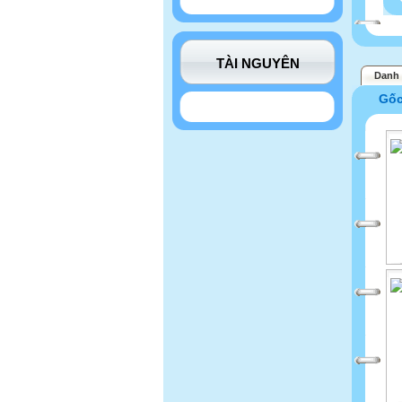
TÀI NGUYÊN
Danh 
Gố