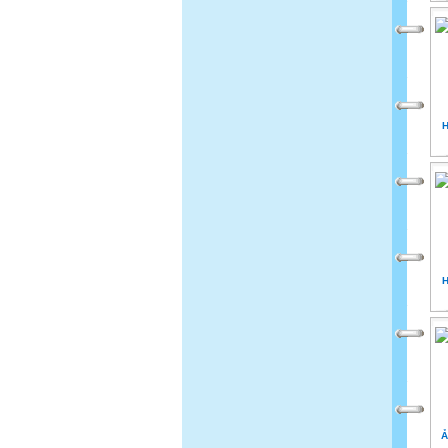
H
H
Ả