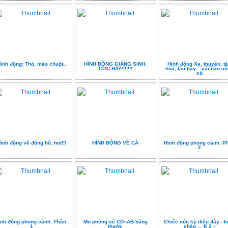
ình động: Thỏ, mèo chuột..
HÌNH ĐỘNG GIÁNG SINH.
Hình động Xe, thuyền, t
CỰC HAY!!!!!!!
hoả, tàu bay... cái nào c
có
ình động về đồng hồ. hot!!!
HÌNH ĐỘNG VỀ CÁ
Hình động phong cảnh. P
2
nh động phong cảnh. Phần
Mo phỏng vẽ CD=AB bằng
Chiếc nón kỳ diệu đây - k
1
thước
chào ... K 2 -