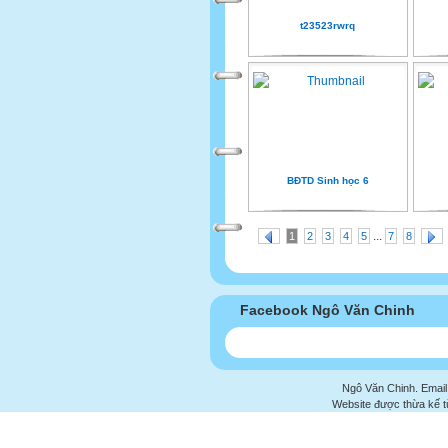
t23523rwrq
BĐTD Sinh học 6
...
1
2
3
4
5
7
8
Facebook Ngô Văn Chinh
Ngô Văn Chinh. Email
Website được thừa kế 