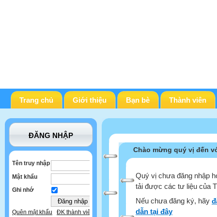
Trang chủ
Giới thiệu
Bạn bè
Thành viên
ĐĂNG NHẬP
Chào mừng quý vị đến vớ
Tên truy nhập
Quý vị chưa đăng nhập ho
Mật khẩu
tải được các tư liệu của 
Ghi nhớ
Nếu chưa đăng ký, hãy
đ
dẫn tại đây
Quên mật khẩu
ĐK thành viên