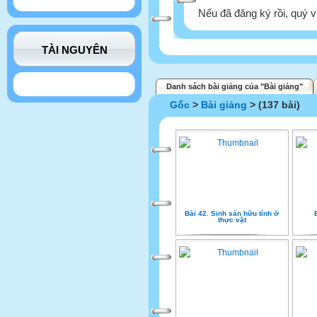
Nếu đã đăng ký rồi, quý v
TÀI NGUYÊN
Danh sách bài giảng của "Bài giảng"
Gốc
>
Bài giảng
> (137 bài)
Bài 42. Sinh sản hữu tính ở
thực vật