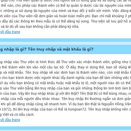
 giúp cho Thư viện quản lý được mỗi người đã có đóng góp và sử dụng các tài 
 thế nào, cho phép các thành viên có thể tự quản lý được các tài nguyên của mình
c những ai sử dụng tài nguyên của mình và trao đổi ý kiến với mình. Việc đăng 
nh viên của Thư viện rất đơn giản và hoàn toàn miễn phí. Bạn chỉ mất khoảng 3 p
n đầy đủ các thông tin theo mẫu là có thể đăng ký xong. Thư viện sẽ lưu giữ hồ 
 và từ đó về sau bạn không cần phải đăng ký nữa.
 về đầu trang
g nhập là gì? Tên truy nhập và mật khẩu là gì?
g nhập vào Thư viện là hình thức để Thư viện xác nhận thành viên, giống như l
nh thẻ thành viên khi vào một câu lạc bộ. Ở đây, thay vì dùng thẻ, bạn sẽ dùng tê
p và mật khẩu. Tên truy nhập sẽ xác định bạn là thành viên nào, còn mật khẩu 
p cho bạn tránh được việc người khác lấy danh nghĩa của bạn để làm những việc
. Ví dụ nếu bạn không có mật khẩu hoặc mật khẩu bị lộ, một người nào đó có th
p vào Thư viện bằng tên truy nhập của bạn và gửi những thông tin linh tinh làm t
tín của bạn. Vậy tên truy nhập khác gì với tên thật? Tên thật thì có thể trùng nhau, c
y nhập của mỗi người đều khác nhau. Tên truy nhập thì thường ngắn và đơn giả
 khi gõ để đăng nhập cũng sẽ nhanh hơn. Ví dụ bạn tên thật là Nguyễn Hồng Vân
 1972), thì tên truy nhập của bạn có thể là hongvan72. Tên truy nhập không nên 
ng Việt và có dấu cách.
 về đầu trang