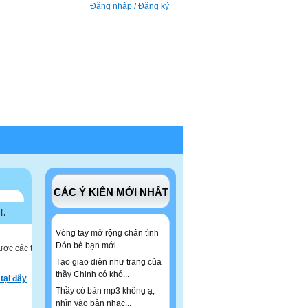
Đăng nhập / Đăng ký
CÁC Ý KIẾN MỚI NHẤT
!.
Vòng tay mở rộng chân tình
Đón bè bạn mới...
ược các tư
Tạo giao diện như trang của
thầy Chinh có khó...
tại đây
Thầy có bản mp3 không ạ,
nhìn vào bản nhạc...