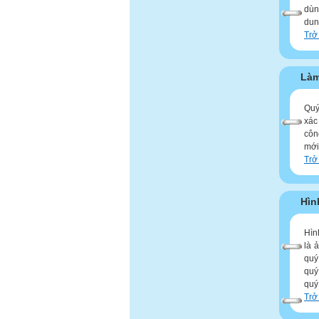
dùn
dun
Trở
Làm
Quý
xác
côn
mới
Trở
Hìn
Hìn
là 
quý
quý
quý
Trở