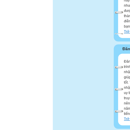
này
như
đượ
thà
điề
bạn
Trở
Đăn
Đăn
trì
nhậ
giú
tốt
nhậ
uy 
tru
nên
năm
tiế
Trở