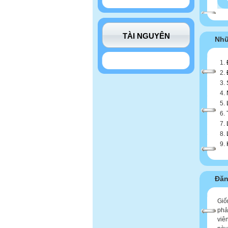
TÀI NGUYÊN
Nhữ
Đăn
Giố
phả
viê