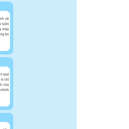
ính sẽ
p luôn
ng máy
ng tin
hi quý
vị chỉ
il của
 chính