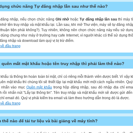
dụng chức năng Tự đăng nhập lần sau như thế nào?
 đăng nhập, nếu chọn chức năng
Ghi nhớ
hoặc
Tự đăng nhập lần sau
thì máy t
 nhớ tên truy nhập và mật khẩu lại. Lần sau, khi mở Thư viện, máy sẽ tự đăng nhậ
t thuận tiện phải không?). Tuy nhiên, không nên chọn chức năng này nếu sử dụ
h dùng chung như máy ở trường hay cafe Internet, vì người khác có thể sử dụng thô
đăng nhập và download làm quý vị bị trừ điểm.
 về đầu trang
 quên mất mật khẩu hoặc tên truy nhập thì phải làm thế nào?
 khẩu là thông tin hoàn toàn bí mật, chỉ có riêng mỗi thành viên được biết. Vì vậy k
quên mật khẩu thì chúng tôi sẽ thiết lập lại mật khẩu mới một cách ngẫu nhiên. Quý 
 nhấn vào mục
Quên mật khẩu
trong hộp đăng nhập, sau đó nhập địa chỉ ema
h rồi nhấn nút "Lấy lại thông tin". Tên truy nhập và mật khẩu mới sẽ được gửi đến
 chỉ email đó. Quý vị phải kiểm tra email và làm theo hướng dẫn trong đó là được.
 về đầu trang
 thế nào để tải tư liệu và bài giảng về máy tính?