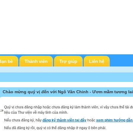
Bạn bè
Thành viên
Trợ giúp
Liên hệ
Chào mừng quý vị đến với Ngô Văn Chinh - Ươm mầm tương lai
Quý vị chưa đăng nhập hoặc chưa đăng ký làm thành viên, vì vậy chưa thể tải đ
liệu của Thư viện về máy tính của mình.
Nếu chưa đăng ký, hãy
đăng ký thành viên tại đây
hoặc
xem phim hướng dẫn 
Nếu đã đăng ký rồi, quý vị có thể đăng nhập ở ngay ô bên phải.