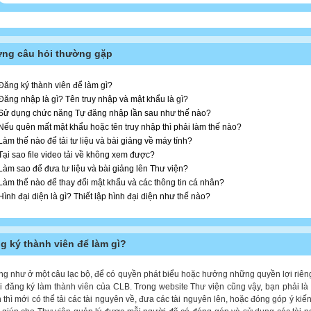
ng câu hỏi thường gặp
Đăng ký thành viên để làm gì?
Đăng nhập là gì? Tên truy nhập và mật khẩu là gì?
Sử dụng chức năng Tự đăng nhập lần sau như thế nào?
Nếu quên mất mật khẩu hoặc tên truy nhập thì phải làm thế nào?
Làm thế nào để tải tư liệu và bài giảng về máy tính?
Tại sao file video tải về không xem được?
Làm sao để đưa tư liệu và bài giảng lên Thư viện?
Làm thế nào để thay đổi mật khẩu và các thông tin cá nhân?
Hình đại diện là gì? Thiết lập hình đại diện như thế nào?
g ký thành viên để làm gì?
ng như ở một câu lạc bộ, để có quyền phát biểu hoặc hưởng những quyền lợi riên
i đăng ký làm thành viên của CLB. Trong website Thư viện cũng vậy, bạn phải là
n thì mới có thể tải các tài nguyên về, đưa các tài nguyên lên, hoặc đóng góp ý kiến