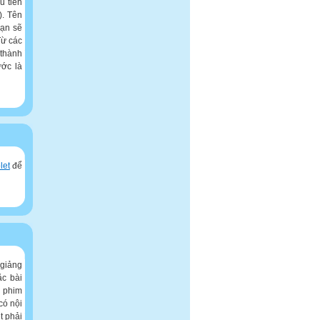
u tiên
). Tên
bạn sẽ
Từ các
 thành
ước là
let
để
 giảng
ặc bài
m phim
có nội
t phải