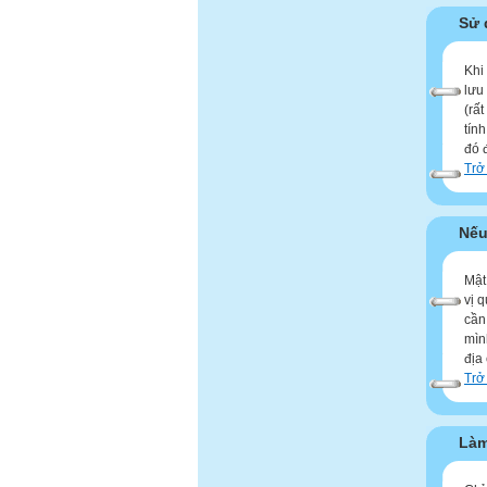
Sử 
Khi
lưu
(rấ
tín
đó 
Trở
Nếu
Mật
vị 
cần
mìn
địa
Trở
Làm