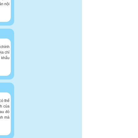
ần nội
 chính
ịa chỉ
t khẩu
có thể
ch của
Sau đó
ảnh mà