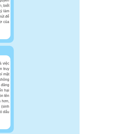
nguyên
, biết
ký làm
hút để
sơ của
à việc
n truy
bí mật
 không
ể đăng
ổn hại
òn tên
n hơn,
 (sinh
có dấu