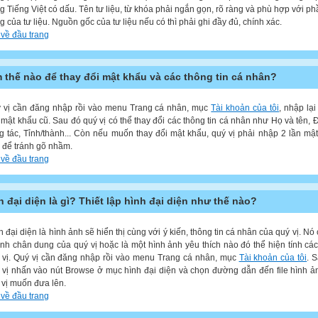
g Tiếng Việt có dấu. Tên tư liệu, từ khóa phải ngắn gọn, rõ ràng và phù hợp với ph
g của tư liệu. Nguồn gốc của tư liệu nếu có thì phải ghi đầy đủ, chính xác.
 về đầu trang
 thế nào để thay đổi mật khẩu và các thông tin cá nhân?
 vị cần đăng nhập rồi vào menu Trang cá nhân, mục
Tài khoản của tôi
, nhập lại
 mật khẩu cũ. Sau đó quý vị có thể thay đổi các thông tin cá nhân như Họ và tên, Đ
g tác, Tỉnh/thành... Còn nếu muốn thay đổi mật khẩu, quý vị phải nhập 2 lần mậ
 để tránh gõ nhầm.
 về đầu trang
h đại diện là gì? Thiết lập hình đại diện như thế nào?
h đại diện là hình ảnh sẽ hiển thị cùng với ý kiến, thông tin cá nhân của quý vị. Nó 
ảnh chân dung của quý vị hoặc là một hình ảnh yêu thích nào đó thể hiện tính cá
 vị. Quý vị cần đăng nhập rồi vào menu Trang cá nhân, mục
Tài khoản của tôi
. 
 vị nhấn vào nút Browse ở mục hình đại diện và chọn đường dẫn đến file hình 
 vị muốn đưa lên.
 về đầu trang