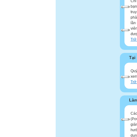
Chỉ
bạn
tru
phả
lần
viê
đượ
Trở
Tại
Quý
xem
Trở
Làm
Các
(Po
giả
hướ
dun