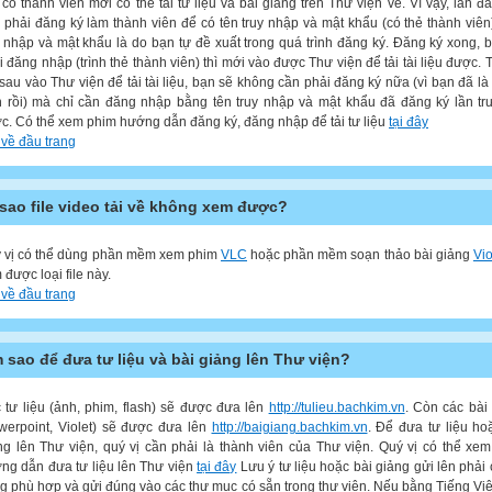
 có thành viên mới có thể tải tư liệu và bài giảng trên Thư viện về. Vì vậy, lần đầ
 phải đăng ký làm thành viên để có tên truy nhập và mật khẩu (có thẻ thành viên
y nhập và mật khẩu là do bạn tự đề xuất trong quá trình đăng ký. Đăng ký xong, 
i đăng nhập (trình thẻ thành viên) thì mới vào được Thư viện để tải tài liệu được. 
 sau vào Thư viện để tải tài liệu, bạn sẽ không cần phải đăng ký nữa (vì bạn đã là
n rồi) mà chỉ cần đăng nhập bằng tên truy nhập và mật khẩu đã đăng ký lần tr
c. Có thể xem phim hướng dẫn đăng ký, đăng nhập để tải tư liệu
tại đây
 về đầu trang
 sao file video tải về không xem được?
 vị có thể dùng phần mềm xem phim
VLC
hoặc phần mềm soạn thảo bài giảng
Vio
 được loại file này.
 về đầu trang
 sao để đưa tư liệu và bài giảng lên Thư viện?
 tư liệu (ảnh, phim, flash) sẽ được đưa lên
http://tulieu.bachkim.vn
. Còn các bài
werpoint, Violet) sẽ được đưa lên
http://baigiang.bachkim.vn
. Để đưa tư liệu ho
ng lên Thư viện, quý vị cần phải là thành viên của Thư viện. Quý vị có thể xe
ng dẫn đưa tư liệu lên Thư viện
tại đây
Lưu ý tư liệu hoặc bài giảng gửi lên phải 
g phù hợp và gửi đúng vào các thư mục có sẵn trong thư viện. Nếu bằng Tiếng Việ